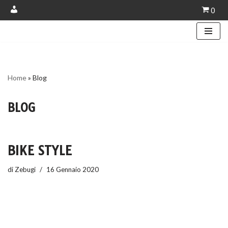
0
Account
Vai
al
contenuto
Home
»
Blog
BLOG
BIKE STYLE
di
Zebugi
16 Gennaio 2020