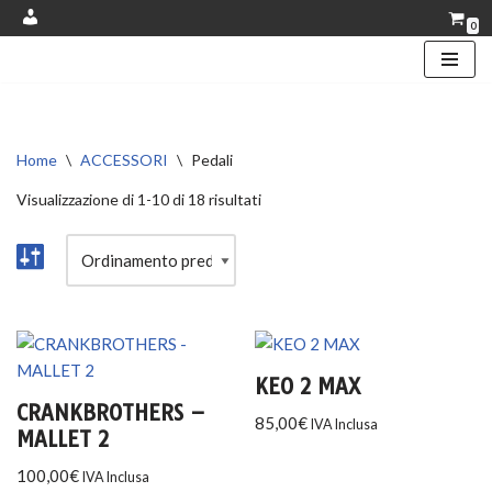
0
Account
Vai
al
contenuto
Home
\
ACCESSORI
\
Pedali
Visualizzazione di 1-10 di 18 risultati
KEO 2 MAX
CRANKBROTHERS –
85,00
€
IVA Inclusa
MALLET 2
100,00
€
IVA Inclusa