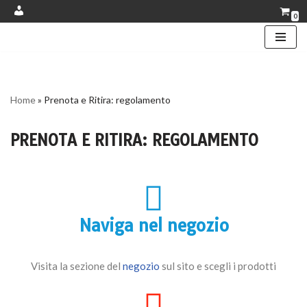
0
Account
Vai
al
contenuto
Home
»
Prenota e Ritira: regolamento
PRENOTA E RITIRA: REGOLAMENTO
Naviga nel negozio
Visita la sezione del
negozio
sul sito e scegli i prodotti