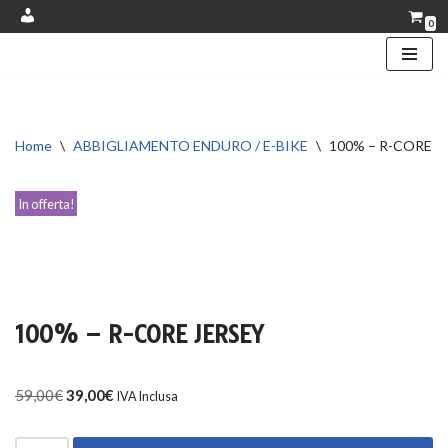
0
Account
Vai
al
contenuto
Home
\
ABBIGLIAMENTO ENDURO / E-BIKE
\
100% – R-CORE J
In offerta!
100% – R-CORE JERSEY
59,00
€
39,00
€
IVA Inclusa