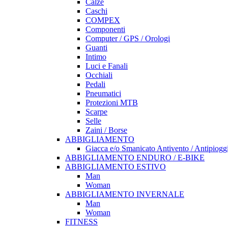
Calze
Caschi
COMPEX
Componenti
Computer / GPS / Orologi
Guanti
Intimo
Luci e Fanali
Occhiali
Pedali
Pneumatici
Protezioni MTB
Scarpe
Selle
Zaini / Borse
ABBIGLIAMENTO
Giacca e/o Smanicato Antivento / Antipiogg
ABBIGLIAMENTO ENDURO / E-BIKE
ABBIGLIAMENTO ESTIVO
Man
Woman
ABBIGLIAMENTO INVERNALE
Man
Woman
FITNESS