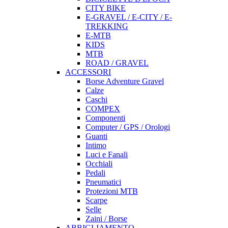
CITY BIKE
E-GRAVEL / E-CITY / E-
TREKKING
E-MTB
KIDS
MTB
ROAD / GRAVEL
ACCESSORI
Borse Adventure Gravel
Calze
Caschi
COMPEX
Componenti
Computer / GPS / Orologi
Guanti
Intimo
Luci e Fanali
Occhiali
Pedali
Pneumatici
Protezioni MTB
Scarpe
Selle
Zaini / Borse
ABBIGLIAMENTO