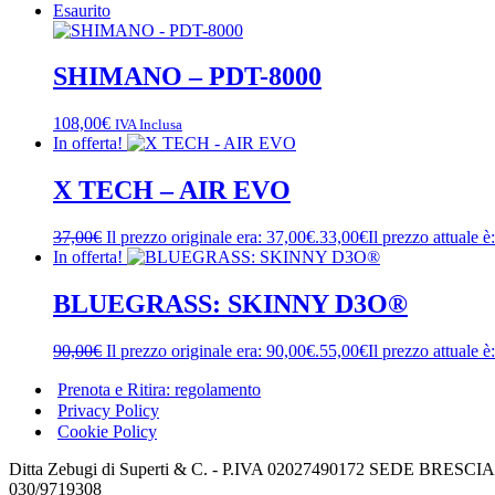
Esaurito
SHIMANO – PDT-8000
108,00
€
IVA Inclusa
In offerta!
X TECH – AIR EVO
37,00
€
Il prezzo originale era: 37,00€.
33,00
€
Il prezzo attuale è
In offerta!
BLUEGRASS: SKINNY D3O®
90,00
€
Il prezzo originale era: 90,00€.
55,00
€
Il prezzo attuale è
Prenota e Ritira: regolamento
Privacy Policy
Cookie Policy
Ditta Zebugi di Superti & C. - P.IVA 02027490172 SEDE BRESCIA: v
030/9719308