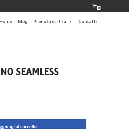
0
Home
Blog
Prenota e ritira
Contatti
INO SEAMLESS
ggiungi al carrello