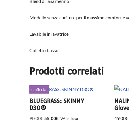
Blend di lana merino
Modello senza cuciture per il massimo comfort e ve
Lavabile in lavatrice
Colletto basso
Prodotti correlati
In offerta!
BLUEGRASS: SKINNY
NALI
D3O®
Glove
90,00
€
55,00
€
49,00
€
IVA Inclusa