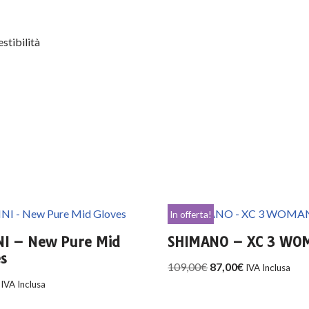
stibilità
In offerta!
NI – New Pure Mid
SHIMANO – XC 3 WO
s
109,00
€
87,00
€
IVA Inclusa
IVA Inclusa