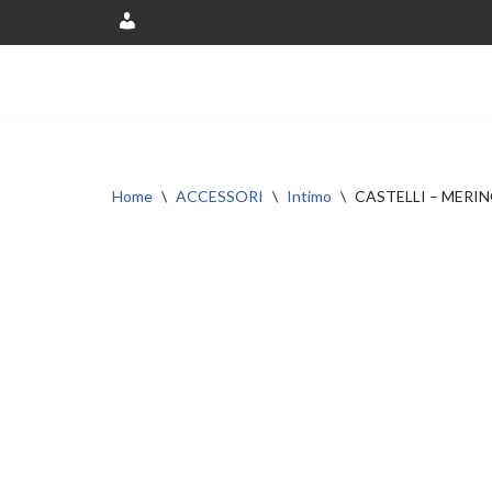
Account
Vai
al
contenuto
Home
\
ACCESSORI
\
Intimo
\
CASTELLI – MERI