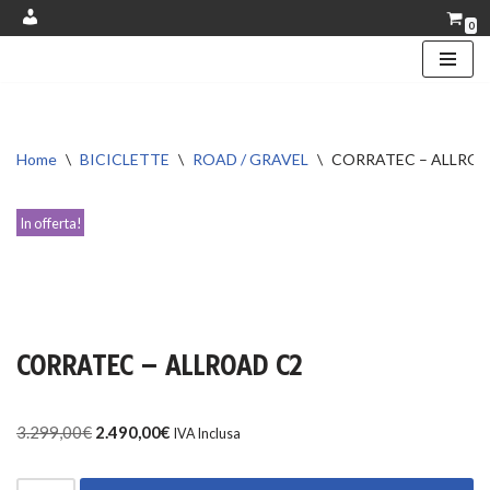
0
Account
Vai
al
contenuto
Home
\
BICICLETTE
\
ROAD / GRAVEL
\
CORRATEC – ALLROA
In offerta!
CORRATEC – ALLROAD C2
3.299,00
€
2.490,00
€
IVA Inclusa