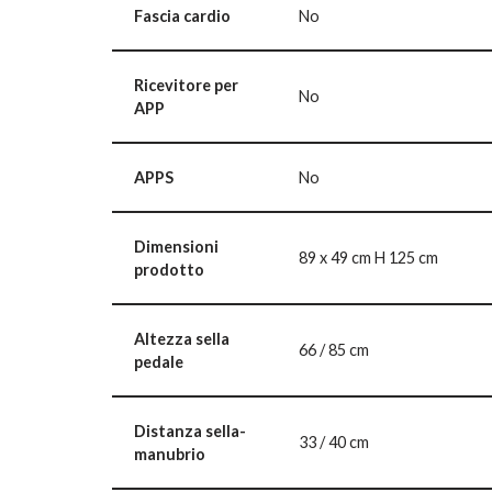
Fascia cardio
No
Ricevitore per
No
APP
APPS
No
Dimensioni
89 x 49 cm H 125 cm
prodotto
Altezza sella
66 / 85 cm
pedale
Distanza sella-
33 / 40 cm
manubrio