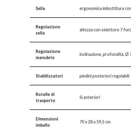
Sella
ergonomica imbottitura co
Regolazione
altezza con selettore 7 for
sella
Regolazione
inclinazione, profondità, Ø 
manubrio
Stabilizzatori
piedini posteriori regolabili
Rotelle di
Sì anteriori
trasporto
Dimensioni
70 x 28 x 59,5 cm
imballo