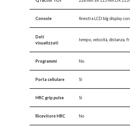
Q factor TOT
228 mm SX 115 mm DX 113
Console
finestra LCD big display con
Dati
tempo, velocità, distanza, 
visualizzati
Programmi
No
Porta cellulare
Sì
HRC grip pulse
Sì
Ricevitore HRC
No