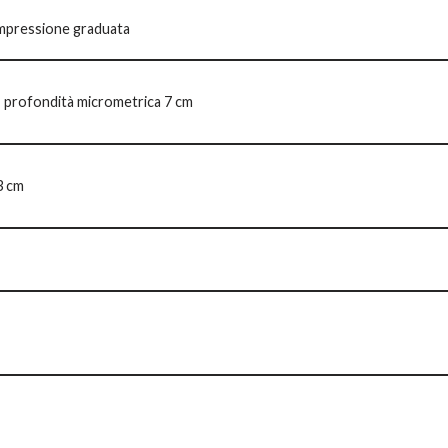
mpressione graduata
i, profondità micrometrica 7 cm
3 cm