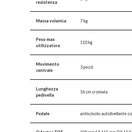
resistenza
Massa volanica
7 kg
Peso max
110 kg
utilizzatore
Movimento
3 pezzi
centrale
Lunghezza
16 cm cromata
pedivella
Pedale
antiscivolo autolivellante c