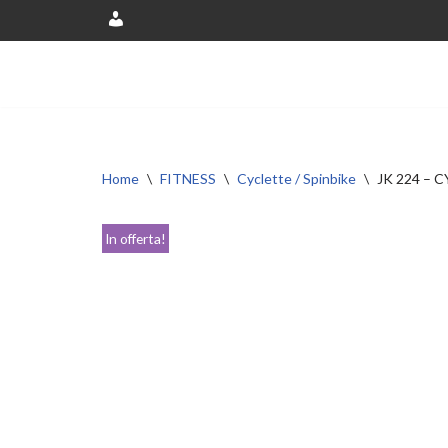
Account
Vai
al
contenuto
Home
\
FITNESS
\
Cyclette / Spinbike
\
JK 224 –
In offerta!