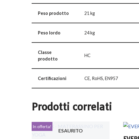
Peso prodotto
21 kg
Peso lordo
24 kg
Classe
HC
prodotto
Certificazioni
CE, RoHS, EN957
Prodotti correlati
In offerta!
ESAURITO
EVER