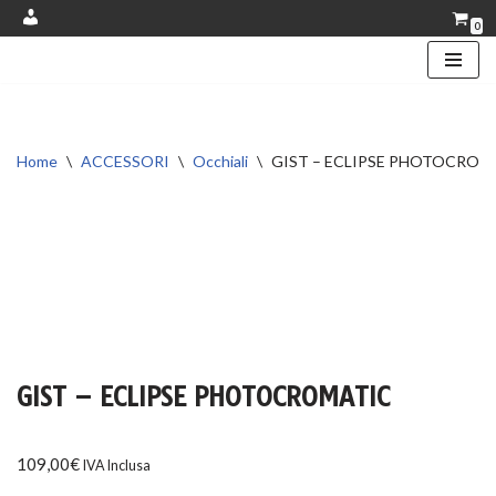
0
Account
Vai
al
contenuto
Home
\
ACCESSORI
\
Occhiali
\
GIST – ECLIPSE PHOTOCROM
GIST – ECLIPSE PHOTOCROMATIC
109,00
€
IVA Inclusa