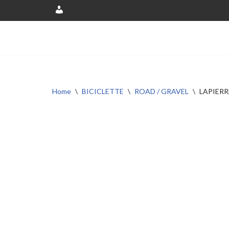
Account
Vai
al
contenuto
Home
\
BICICLETTE
\
ROAD / GRAVEL
\
LAPIERR