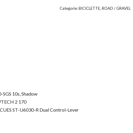
Categorie:
BICICLETTE
,
ROAD / GRAVEL
0-SGS 10s, Shadow
WTECH 2 170
er CUES ST-U6030-R Dual Control-Lever