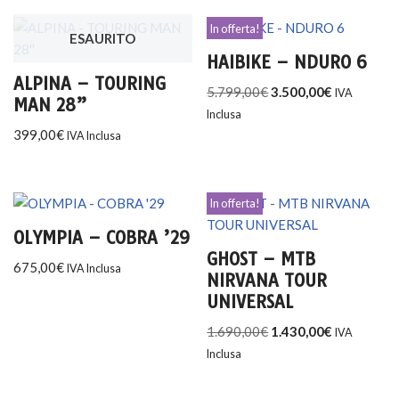
In offerta!
ESAURITO
HAIBIKE – NDURO 6
ALPINA – TOURING
5.799,00
€
3.500,00
€
IVA
MAN 28”
Inclusa
399,00
€
IVA Inclusa
In offerta!
OLYMPIA – COBRA ’29
GHOST – MTB
675,00
€
IVA Inclusa
NIRVANA TOUR
UNIVERSAL
1.690,00
€
1.430,00
€
IVA
Inclusa