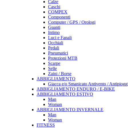
Calze
Caschi
COMPEX
Componenti
Computer / GPS / Orologi
Guanti
Intimo
Luci e Fanali
Occhiali
Pedali
Pneumatici
Protezioni MTB
Scarpe
Selle
Zaini / Borse
ABBIGLIAMENTO
Giacca e/o Smanicato Antivento / Antipiogg
ABBIGLIAMENTO ENDURO / E-BIKE
ABBIGLIAMENTO ESTIVO
Man
Woman
ABBIGLIAMENTO INVERNALE
Man
Woman
FITNESS