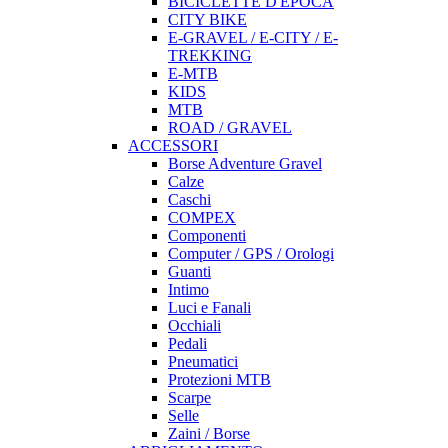
BICICLETTE D'EPOCA
CITY BIKE
E-GRAVEL / E-CITY / E-
TREKKING
E-MTB
KIDS
MTB
ROAD / GRAVEL
ACCESSORI
Borse Adventure Gravel
Calze
Caschi
COMPEX
Componenti
Computer / GPS / Orologi
Guanti
Intimo
Luci e Fanali
Occhiali
Pedali
Pneumatici
Protezioni MTB
Scarpe
Selle
Zaini / Borse