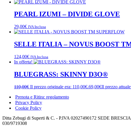
PEARL IZUMI – DIVIDE GLOVE
29,00
€
IVA Inclusa
SELLE ITALIA – NOVUS BOOST 
124,00
€
IVA Inclusa
In offerta!
BLUEGRASS: SKINNY D3O®
110,00
€
Il prezzo originale era: 110,00€.
69,00
€
Il prezzo attual
Prenota e Ritira: regolamento
Privacy Policy
Cookie Policy
Ditta Zebugi di Superti & C. - P.IVA 02027490172 SEDE BRESCIA: v
030/9719308