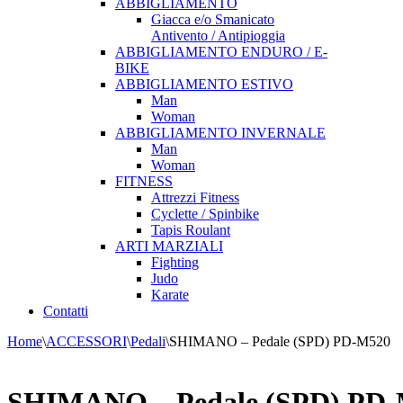
ABBIGLIAMENTO
Giacca e/o Smanicato
Antivento / Antipioggia
ABBIGLIAMENTO ENDURO / E-
BIKE
ABBIGLIAMENTO ESTIVO
Man
Woman
ABBIGLIAMENTO INVERNALE
Man
Woman
FITNESS
Attrezzi Fitness
Cyclette / Spinbike
Tapis Roulant
ARTI MARZIALI
Fighting
Judo
Karate
Contatti
Home
\
ACCESSORI
\
Pedali
\
SHIMANO – Pedale (SPD) PD-M520
SHIMANO – Pedale (SPD) PD