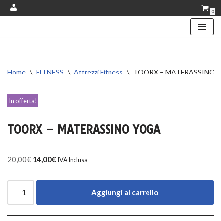
0
Account
Vai
al
contenuto
Home
\
FITNESS
\
Attrezzi Fitness
\
TOORX – MATERASSINO 
In offerta!
TOORX – MATERASSINO YOGA
20,00
€
14,00
€
IVA Inclusa
Aggiungi al carrello