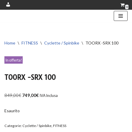
0
Account
Vai
al
contenuto
Home
\
FITNESS
\
Cyclette / Spinbike
\
TOORX -SRX 100
In offerta!
TOORX -SRX 100
849,00
€
749,00
€
IVA Inclusa
Esaurito
Categorie:
Cyclette / Spinbike
,
FITNESS