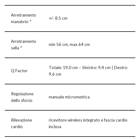
Arretramento
+/- 8.5 cm
manubrio *
Arretramento
min 56 cm, max 64 cm
sella *
Totale: 19,0 cm – Sinistro: 9,4 cm | Destro:
Q Factor
9,6 cm
Regolazione
manuale micrometrica
dello sforzo
Rilevazione
ricevitore wireless integrato e fascia cardio
cardio
inclusa