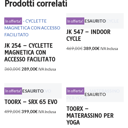
Prodotti correlati
ESAURITO
In offerta!
In offerta!
JK 547 – INDOOR
CYCLE
JK 254 – CYCLETTE
469,00
€
389,00
€
IVA Inclusa
MAGNETICA CON
ACCESSO FACILITATO
360,00
€
289,00
€
IVA Inclusa
ESAURITO
In offerta!
In offerta!
ESAURITO
TOORX – SRX 65 EVO
TOORX –
499,00
€
399,00
€
IVA Inclusa
MATERASSINO PER
YOGA