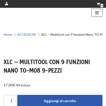
0
Account
Vai
al
contenuto
Home
\
ACCESSORI
\
XLC – Multitool con 9 funzioni Nano TO-M08
XLC – MULTITOOL CON 9 FUNZIONI
NANO TO-M08 9-PEZZI
17,00
€
IVA Inclusa
Aggiungi al carrello