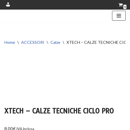
0
Account
Vai
al
contenuto
Home
\
ACCESSORI
\
Calze
\
XTECH – CALZE TECNICHE CICL
XTECH – CALZE TECNICHE CICLO PRO
8,00
€
IVA Inclusa