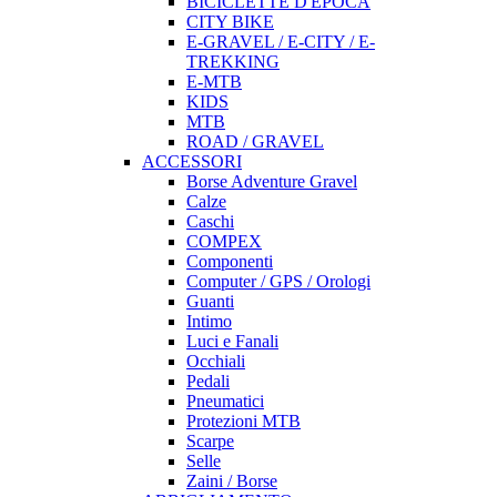
BICICLETTE D'EPOCA
CITY BIKE
E-GRAVEL / E-CITY / E-
TREKKING
E-MTB
KIDS
MTB
ROAD / GRAVEL
ACCESSORI
Borse Adventure Gravel
Calze
Caschi
COMPEX
Componenti
Computer / GPS / Orologi
Guanti
Intimo
Luci e Fanali
Occhiali
Pedali
Pneumatici
Protezioni MTB
Scarpe
Selle
Zaini / Borse