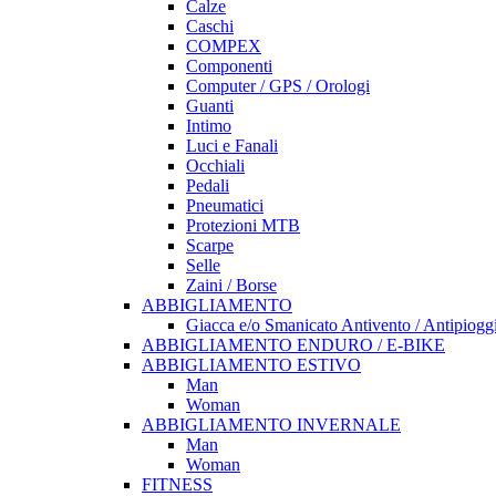
Calze
Caschi
COMPEX
Componenti
Computer / GPS / Orologi
Guanti
Intimo
Luci e Fanali
Occhiali
Pedali
Pneumatici
Protezioni MTB
Scarpe
Selle
Zaini / Borse
ABBIGLIAMENTO
Giacca e/o Smanicato Antivento / Antipiogg
ABBIGLIAMENTO ENDURO / E-BIKE
ABBIGLIAMENTO ESTIVO
Man
Woman
ABBIGLIAMENTO INVERNALE
Man
Woman
FITNESS