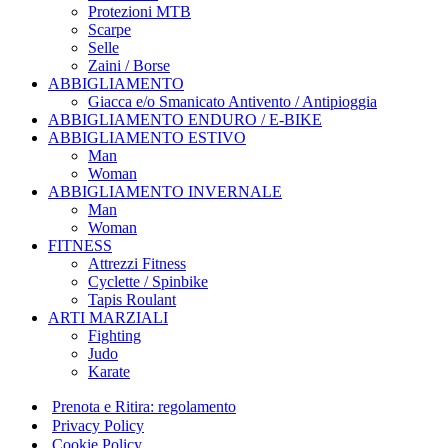
Protezioni MTB
Scarpe
Selle
Zaini / Borse
ABBIGLIAMENTO
Giacca e/o Smanicato Antivento / Antipioggia
ABBIGLIAMENTO ENDURO / E-BIKE
ABBIGLIAMENTO ESTIVO
Man
Woman
ABBIGLIAMENTO INVERNALE
Man
Woman
FITNESS
Attrezzi Fitness
Cyclette / Spinbike
Tapis Roulant
ARTI MARZIALI
Fighting
Judo
Karate
Prenota e Ritira: regolamento
Privacy Policy
Cookie Policy